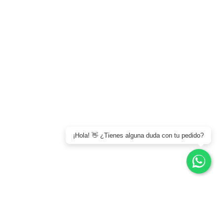
15 TOPPINGS
Quiénes somos
Blog
Contacto
AYUDA Y SERVICIO
LEGALES
Factura electrónica
Política de Privacidad
Preguntas frecuentes
Términos y Condiciones
¡Hola! 👋 ¿Tienes alguna duda con tu pedido?
0