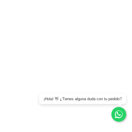
15
AYUDA Y
TOPPINGS
SERVICIO
Quiénes
Factura
somos
electrónica
Blog
Preguntas
frecuentes
Contacto
LEGALES
Política de
Privacidad
Términos y
Condiciones
¡Hola! 👋 ¿Tienes alguna duda con tu pedido?
0